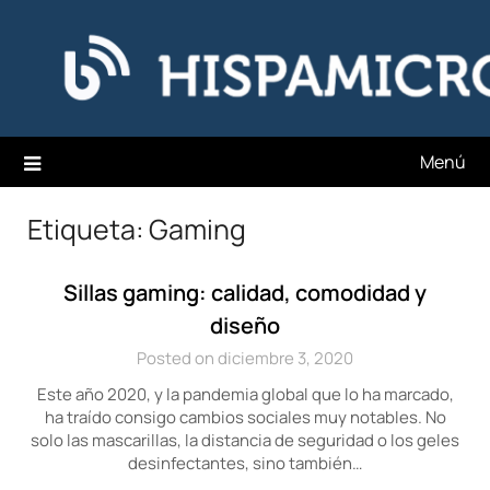
Saltar
Hispamicro Blog
al
contenido
Menú
Etiqueta:
Gaming
Sillas gaming: calidad, comodidad y
diseño
Posted on diciembre 3, 2020
Este año 2020, y la pandemia global que lo ha marcado,
ha traído consigo cambios sociales muy notables. No
solo las mascarillas, la distancia de seguridad o los geles
desinfectantes, sino también…