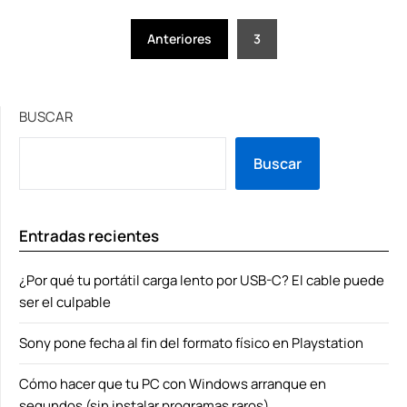
Paginación
Anteriores
3
de
entradas
BUSCAR
Buscar
Entradas recientes
¿Por qué tu portátil carga lento por USB-C? El cable puede
ser el culpable
Sony pone fecha al fin del formato físico en Playstation
Cómo hacer que tu PC con Windows arranque en
segundos (sin instalar programas raros)