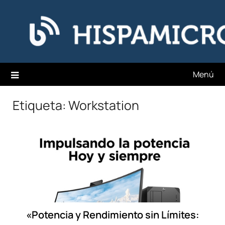
Saltar
Hispamicro Blog
al
contenido
Menú
Etiqueta:
Workstation
«Potencia y Rendimiento sin Límites: