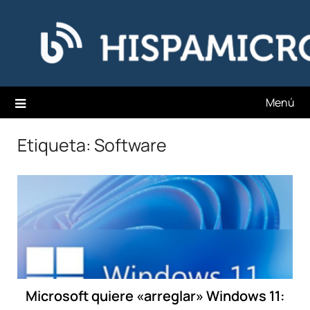
Saltar
Hispamicro Blog
al
contenido
Menú
Etiqueta:
Software
Microsoft quiere «arreglar» Windows 11: