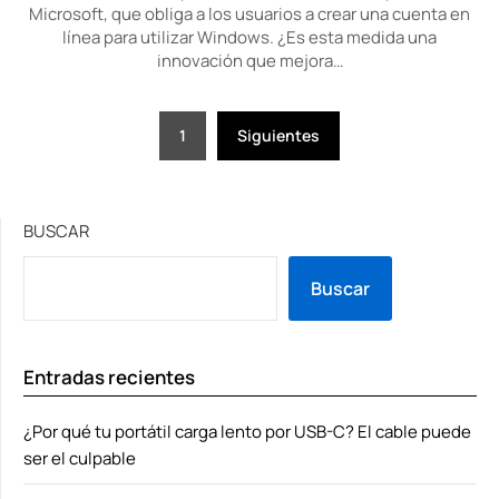
Microsoft, que obliga a los usuarios a crear una cuenta en
línea para utilizar Windows. ¿Es esta medida una
innovación que mejora…
Paginación
1
Siguientes
de
entradas
BUSCAR
Buscar
Entradas recientes
¿Por qué tu portátil carga lento por USB-C? El cable puede
ser el culpable