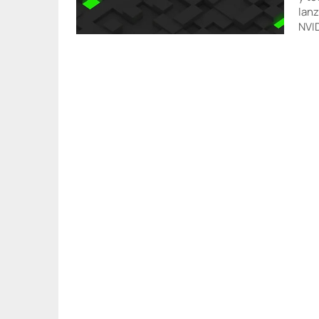
lanz
NVID