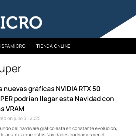
HISPAMICRO
TIENDA ONLINE
uper
s nuevas gráficas NVIDIA RTX 50
PER podrían llegar esta Navidad con
s VRAM
ed on julio 31, 2025
undo del hardware gráfico está en constante evolución,
do apunta a que estas Navidades podríamos ver el