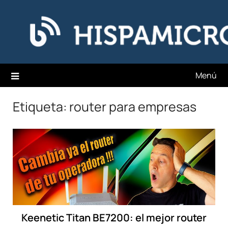
Saltar
Hispamicro Blog
al
contenido
Menú
Etiqueta:
router para empresas
Keenetic Titan BE7200: el mejor router