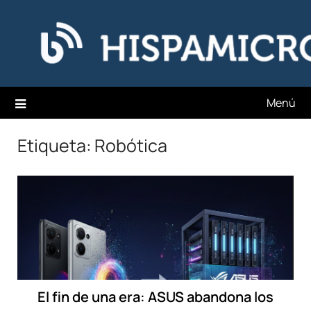
Saltar
Hispamicro Blog
al
contenido
Menú
Etiqueta:
Robótica
El fin de una era: ASUS abandona los