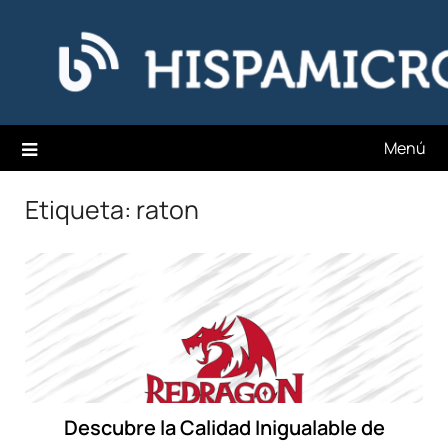
Saltar
Hispamicro Blog
al
contenido
Menú
Etiqueta:
raton
Descubre la Calidad Inigualable de