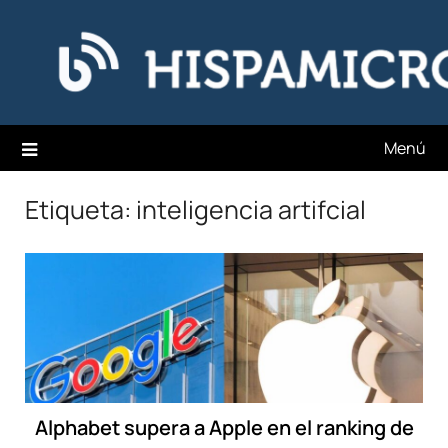
Saltar
Hispamicro Blog
al
contenido
Menú
Etiqueta:
inteligencia artifcial
Alphabet supera a Apple en el ranking de