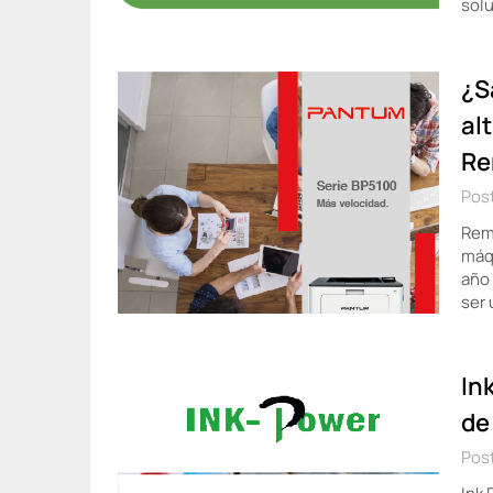
solu
¿S
al
Re
Post
Remi
máqu
año 
ser 
In
de
Pos