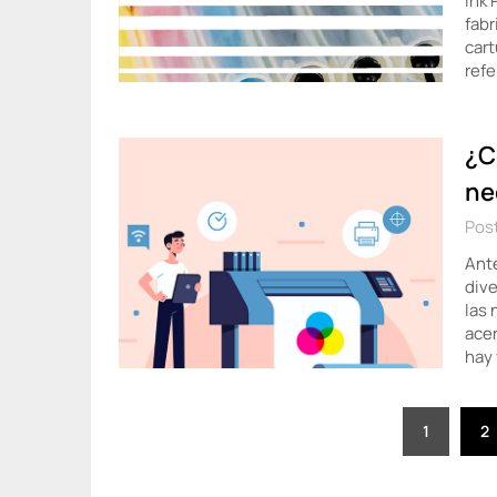
Ink 
fabr
cart
refe
¿C
ne
Post
Ante
dive
las 
acer
hay 
Paginación
1
2
de