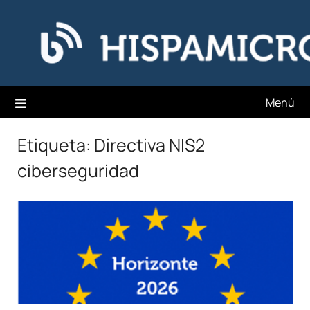
Saltar
Hispamicro Blog
al
contenido
Menú
Etiqueta:
Directiva NIS2
ciberseguridad