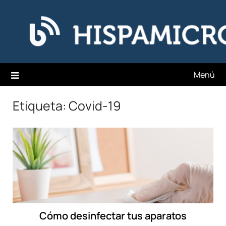
Saltar
Hispamicro Blog
al
contenido
Menú
Etiqueta:
Covid-19
Cómo desinfectar tus aparatos