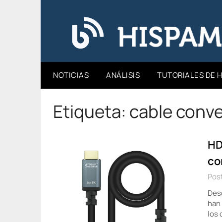
Saltar
al
Hispamicro Blog
contenido
NOTICIAS
ANÁLISIS
TUTORIALES DE 
Etiqueta:
cable conve
HD
co
Post
Desd
han 
los 