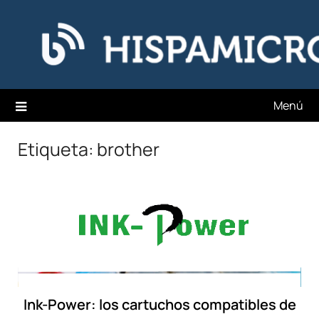
Saltar
Hispamicro Blog
al
contenido
Menú
Etiqueta:
brother
Ink-Power: los cartuchos compatibles de