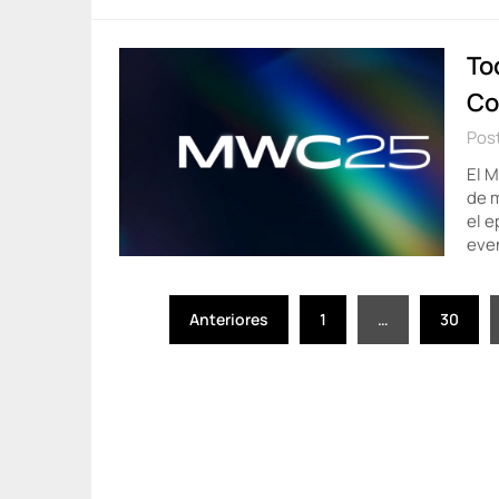
To
Co
Pos
El M
de 
el e
eve
Paginación
Anteriores
1
…
30
de
entradas