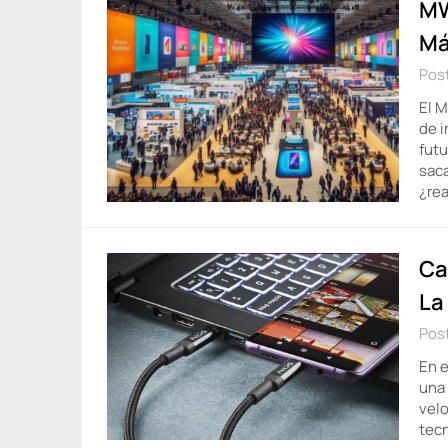
MW
Má
Pos
El M
de 
futu
saca
¿re
Ca
La
Pos
En e
una 
velo
tecn