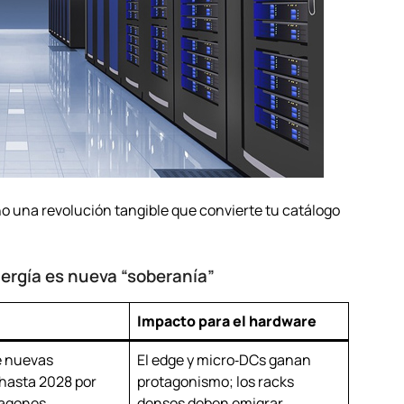
no una revolución tangible que convierte tu catálogo
nergía es nueva “soberanía”
Impacto para el hardware
e nuevas
El edge y micro‑DCs ganan
hasta 2028 por
protagonismo; los racks
pagones
densos deben emigrar