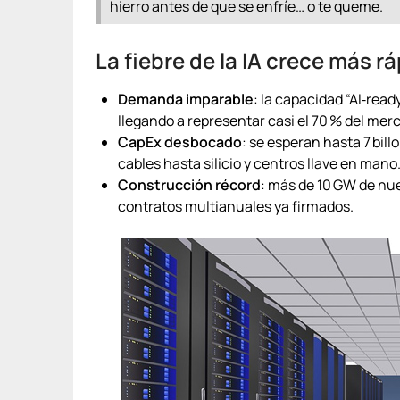
hierro antes de que se enfríe… o te queme.
La fiebre de la IA crece más r
Demanda imparable
: la capacidad “AI‑rea
llegando a representar casi el 70 % del merc
CapEx desbocado
: se esperan hasta 7 bill
cables hasta silicio y centros llave en mano
Construcción récord
: más de 10 GW de nu
contratos multianuales ya firmados.