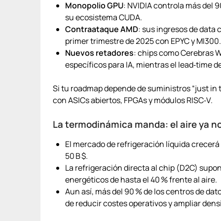
Monopolio GPU
: NVIDIA controla más del 
su ecosistema CUDA.
Contraataque AMD
: sus ingresos de data 
primer trimestre de 2025 con EPYC y MI300.
Nuevos retadores
: chips como Cerebras W
específicos para IA, mientras el lead‑time 
Si tu roadmap depende de suministros “just in ti
con ASICs abiertos, FPGAs y módulos RISC‑V.
La termodinámica manda: el aire ya n
El mercado de refrigeración líquida crecerá
50 B $.
La refrigeración directa al chip (D2C) supo
energéticos de hasta el 40 % frente al aire.
Aun así, más del 90 % de los centros de da
de reducir costes operativos y ampliar dens