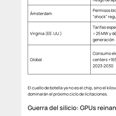
Permisos bl
Ámsterdam
“shock” regu
Tarifas espe
Virginia (EE. UU.)
> 25 MW y dé
generación
Consumo elé
Global
centers +16
2023‑2030
El cuello de botella ya no es el chip, sino el k
dominarán el próximo ciclo de licitaciones.
Guerra del silicio: GPUs reina