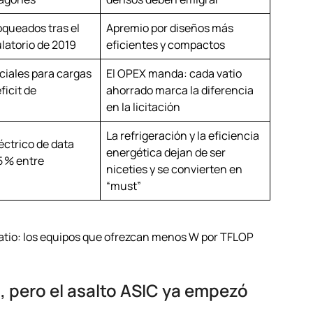
oqueados tras el
Apremio por diseños más
latorio de 2019
eficientes y compactos
ciales para cargas
El OPEX manda: cada vatio
ficit de
ahorrado marca la diferencia
en la licitación
La refrigeración y la eficiencia
ctrico de data
energética dejan de ser
5 % entre
niceties y se convierten en
“must”
ilovatio: los equipos que ofrezcan menos W por TFLOP
n, pero el asalto ASIC ya empezó