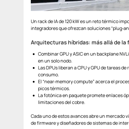
Un rack de IA de 120 kW es un reto térmico impo
integradores que ofrezcan soluciones “plug‑an
Arquitecturas híbridas: más allá de l
Combinar GPU y ASIC en un backplane NVLin
en un solo nodo.
Las DPUs liberan a CPU y GPU de tareas de 
consumo.
El “near‑memory compute” acerca el proces
picos térmicos.
La fotónica en paquete promete enlaces ópt
limitaciones del cobre.
Cada uno de estos avances abre un mercado vi
de firmware y diseñadores de sistemas de inte