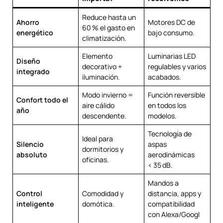
Reduce hasta un
Ahorro
Motores DC de
60 % el gasto en
energético
bajo consumo.
climatización.
Elemento
Luminarias LED
Diseño
decorativo +
regulables y varios
integrado
iluminación.
acabados.
Modo invierno =
Función reversible
Confort todo el
aire cálido
en todos los
año
descendente.
modelos.
Tecnología de
Ideal para
Silencio
aspas
dormitorios y
absoluto
aerodinámicas
oficinas.
< 35 dB.
Mandos a
Control
Comodidad y
distancia, apps y
inteligente
domótica.
compatibilidad
con Alexa/Googl