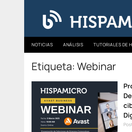
Saltar
al
Hispamicro Blog
contenido
NOTICIAS
ANÁLISIS
TUTORIALES DE 
Etiqueta:
Webinar
Pr
De
ci
Di
Post