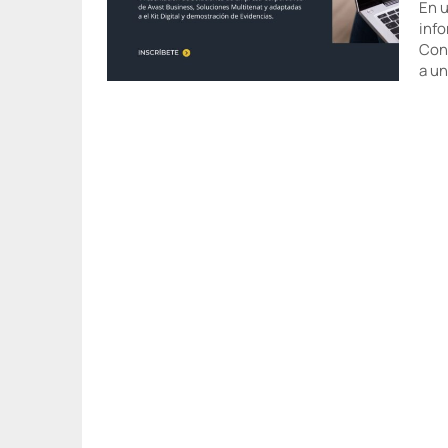
En u
info
Cons
a un