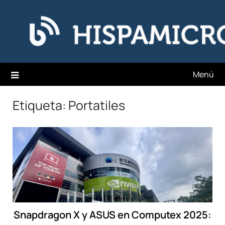
Saltar
Hispamicro Blog
al
contenido
Menú
Etiqueta:
Portatiles
Snapdragon X y ASUS en Computex 2025: