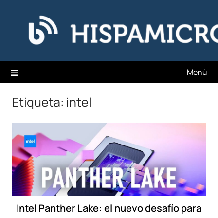
Saltar
Hispamicro Blog
al
contenido
Menú
Etiqueta:
intel
Intel Panther Lake: el nuevo desafío para