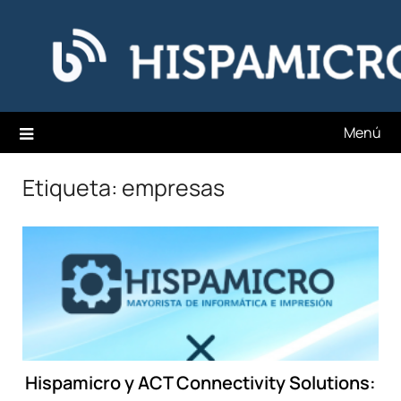
Saltar
Hispamicro Blog
al
contenido
Menú
Etiqueta:
empresas
Hispamicro y ACT Connectivity Solutions: