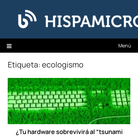
Saltar
Hispamicro Blog
al
contenido
Menú
Etiqueta:
ecologismo
¿Tu hardware sobrevivirá al “tsunami