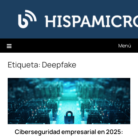
Saltar
Hispamicro Blog
al
contenido
Menú
Etiqueta:
Deepfake
Ciberseguridad empresarial en 2025: