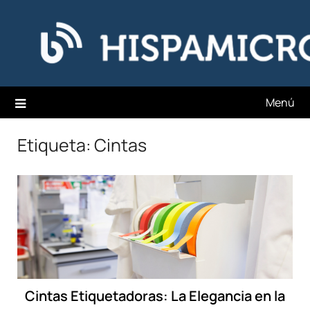
Saltar
Hispamicro Blog
al
contenido
Menú
Etiqueta:
Cintas
Cintas Etiquetadoras: La Elegancia en la