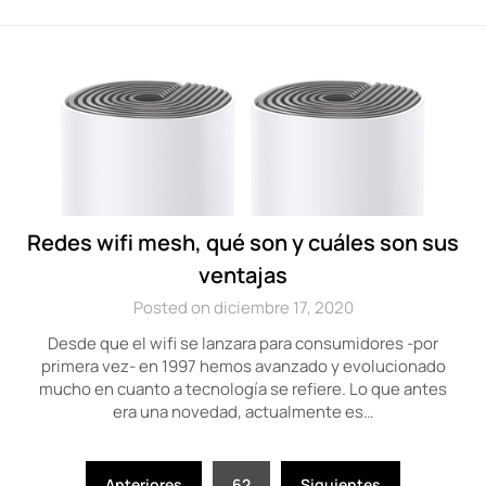
Redes wifi mesh, qué son y cuáles son sus
ventajas
Posted on diciembre 17, 2020
Desde que el wifi se lanzara para consumidores -por
primera vez- en 1997 hemos avanzado y evolucionado
mucho en cuanto a tecnología se refiere. Lo que antes
era una novedad, actualmente es…
Paginación
Anteriores
62
Siguientes