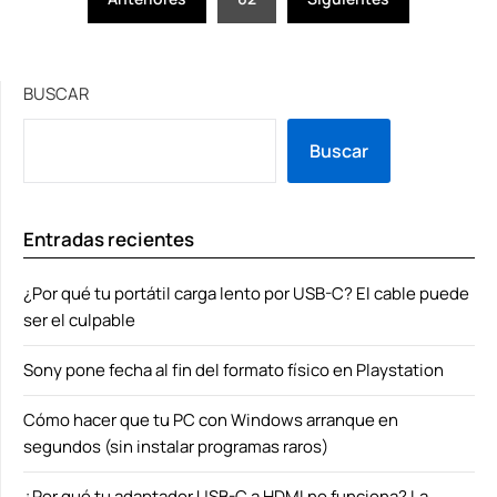
de
entradas
BUSCAR
Buscar
Entradas recientes
¿Por qué tu portátil carga lento por USB-C? El cable puede
ser el culpable
Sony pone fecha al fin del formato físico en Playstation
Cómo hacer que tu PC con Windows arranque en
segundos (sin instalar programas raros)
¿Por qué tu adaptador USB-C a HDMI no funciona? La