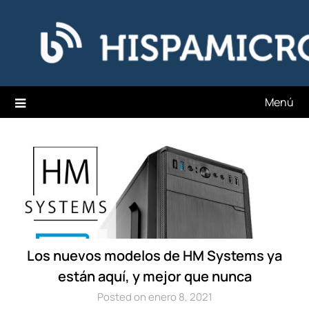
Saltar
Hispamicro Blog
al
contenido
Menú
Los nuevos modelos de HM Systems ya
están aquí, y mejor que nunca
Posted on enero 8, 2021