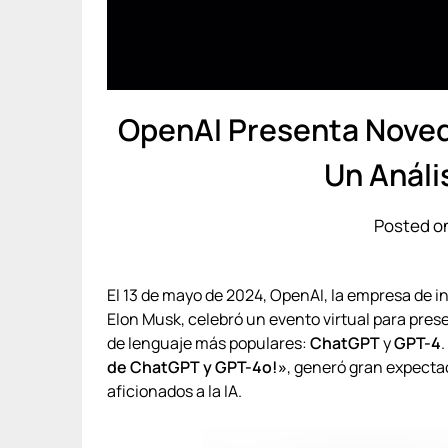
OpenAI Presenta Noved
Un Análi
Posted o
El 13 de mayo de 2024, OpenAI, la empresa de in
Elon Musk, celebró un evento virtual para pres
de lenguaje más populares:
ChatGPT
y
GPT-4
.
de ChatGPT y GPT-4o!»
, generó gran expecta
aficionados a la IA.