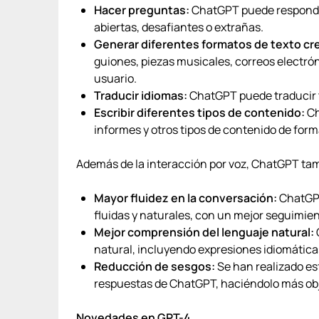
Hacer preguntas:
ChatGPT puede responder
abiertas, desafiantes o extrañas.
Generar diferentes formatos de texto cre
guiones, piezas musicales, correos electróni
usuario.
Traducir idiomas:
ChatGPT puede traducir t
Escribir diferentes tipos de contenido:
Ch
informes y otros tipos de contenido de for
Además de la interacción por voz, ChatGPT tam
Mayor fluidez en la conversación:
ChatGPT
fluidas y naturales, con un mejor seguimient
Mejor comprensión del lenguaje natural:
natural, incluyendo expresiones idiomátic
Reducción de sesgos:
Se han realizado es
respuestas de ChatGPT, haciéndolo más obje
Novedades en GPT-4