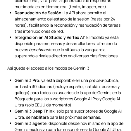
bidireccional, vital para la generación de respuestas
multimodales en tiempo real (texto, imagen, voz).
Reanudación de Sesión:
La API ahora permite el
almacenamiento del estado de la sesión (hasta por 24
horas), facilitando la reconexión y reanudación de tareas
tras interrupciones de red.
Integración en AI Studio y Vertex AI:
El modelo ya está
disponible para empresas y desarrolladores, ofreciendo
nuevos
benchmarks
que lo sitúan a la vanguardia,
superando a rivales directos en diversas clasificaciones.
Así queda el acceso a los modos de Gemini 3:
Gemini 3 Pro
: ya está disponible en una
preview
pública,
en hasta 30 idiomas (incluye español, catalán, euskera y
gallego) para todos los usuarios de la app de Gemini; en la
Búsqueda para los suscriptores Google AI Pro y Google AI
Ultra (solo EEUU de momento).
Gemini 3 Deep Think
: solo para suscriptores de Google AI
Ultra, se habilitará para las próximas semanas.
Gemini 3 agente
: disponible desde hoy mismo en la app de
Gemini, exclusivo para los suscriptores de Google AI Ultra.