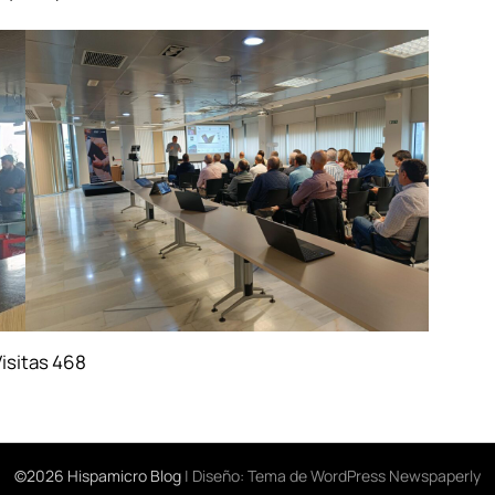
isitas
468
©2026 Hispamicro Blog
| Diseño:
Tema de WordPress Newspaperly