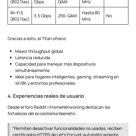
(802.11ax)
Gbps
QAM
MHz
Wi-Fi 5
Hasta 80
3.5 Gbps
256-QAM
No
(802.11ac)
MHz
Gracias a esto, el Titan ofrece:
Mayor throughput global.
Latencia reducida.
Capacidad para manejar más dispositivos
simultáneamente.
Ideal para hogares inteligentes, gaming, streaming en
4K/8K y entornos profesionales.
4. Experiencias reales de usuario
Desde el foro Reddit r/HomeNetworking destacan las
fortalezas del ecosistema Keenetic:
“Permiten desactivar funcionalidades no usadas, reciben
certificados HTTPS de Let’s Encrypt automáticamente…