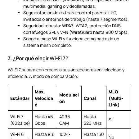
multimedia, gaming o videollamadas.
Segmentación de red para control parental, IoT,
invitados o entornos de trabajo (hasta 7 segmentos).
Seguridad robusta: WPA3, WPA2, protección DNS,
cortafuegos SPI, y VPN (WireGuard hasta 900 Mbps).
Soporta mesh Wi-Fi y funciona como parte de un
sistema mesh completo.
3. ¿Por qué elegir Wi-Fi 7?
Wi-Fi 7 supera con creces a sus antecesores en velocidad y
eficiencia. A modo de comparación:
Máx.
MLO
Modulaci
Estándar
Velocida
Canal
(Multi-
ón
d
Link)
Wi-Fi 7
Hasta 46
4096-
Hasta
Sí
(802.11be)
Gbps
QAM
320 MHz
Wi-Fi 6
Hasta 9.6
1024-
Hasta 160
No