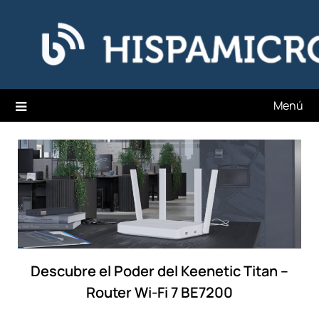
Saltar
Hispamicro Blog
al
contenido
Menú
Descubre el Poder del Keenetic Titan –
Router Wi-Fi 7 BE7200