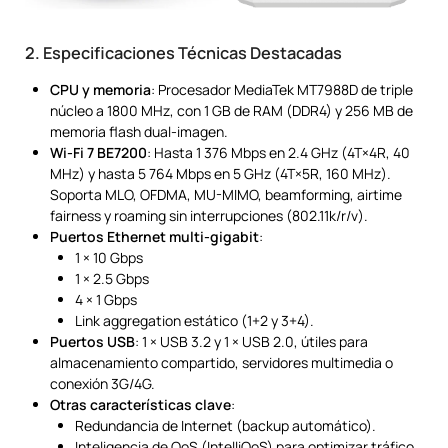
2. Especificaciones Técnicas Destacadas
CPU y memoria
: Procesador MediaTek MT7988D de triple
núcleo a 1800 MHz, con 1 GB de RAM (DDR4) y 256 MB de
memoria flash dual-imagen.
Wi-Fi 7 BE7200
: Hasta 1 376 Mbps en 2.4 GHz (4T×4R, 40
MHz) y hasta 5 764 Mbps en 5 GHz (4T×5R, 160 MHz).
Soporta MLO, OFDMA, MU-MIMO, beamforming, airtime
fairness y roaming sin interrupciones (802.11k/r/v).
Puertos Ethernet multi-gigabit
:
1 × 10 Gbps
1 × 2.5 Gbps
4 × 1 Gbps
Link aggregation estático (1+2 y 3+4).
Puertos USB
: 1 × USB 3.2 y 1 × USB 2.0, útiles para
almacenamiento compartido, servidores multimedia o
conexión 3G/4G.
Otras características clave
:
Redundancia de Internet (backup automático).
Inteligencia de QoS (IntelliQoS) para optimizar tráfico