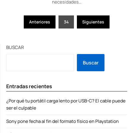
necesidades…
Paginación
Anteriores
34
Siguientes
de
entradas
BUSCAR
Buscar
Entradas recientes
¿Por qué tu portátil carga lento por USB-C? El cable puede
ser el culpable
Sony pone fecha al fin del formato físico en Playstation